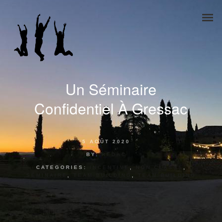
Un Séminaire
Confidentiel À Gressac
5 AOÛT 2020
BY:
REDAC
CATEGORIES:
INCENTIVE
,
NON CLASSÉ
,
SÉMINAIRE
,
TEAM BUILDING
,
TEAM BUILDING
OENOLOGIQUE