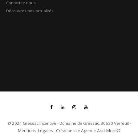
Contactez-nous
Découvrez nos actualités
© 2024 Gressac Incentive - Domaine de Gressac, 30630 Verfeuil -
Mentions Légales
Agence And More
- Création site
®