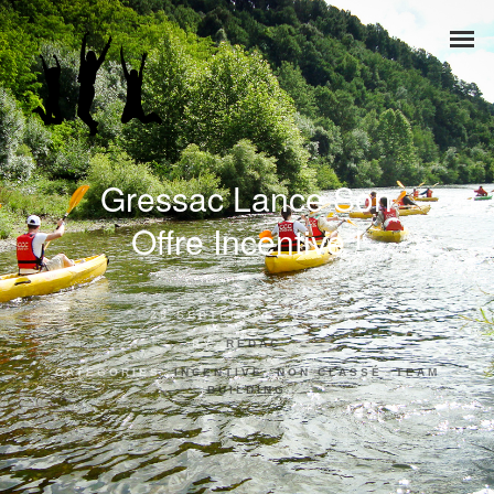
Gressac Lance Son
Offre Incentive !
25 SEPTEMBRE 2018
BY:
REDAC
CATEGORIES:
INCENTIVE
,
NON CLASSÉ
,
TEAM
BUILDING